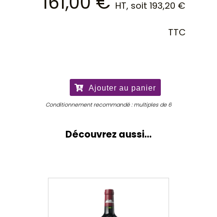
161,00
€
HT, soit
193,20
€
TTC
quantité
de
Carruades
Ajouter au panier
de
Lafite
Conditionnement recommandé : multiples de 6
Rothschild
2025
Découvrez aussi...