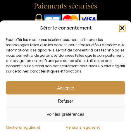
Paiements sécurisés
Gérer le consentement
L'ABUS D'ALCOOL EST DANGEREUX POUR LA SANTÉ -
CONSOMMEZ AVEC MODÉRATION
Pour offrir les meilleures expériences, nous utilisons des
technologies telles que les cookies pour stocker et/ou accéder aux
informations des appareils. Le fait de consentir à ces technologies
nous permettra de traiter des données telles que le comportement
de navigation ou les ID uniques sur ce site. Le fait de ne pas
consentir ou de retirer son consentement peut avoir un effet négatif
sur certaines caractéristiques et fonctions.
Accepter
Interdiction de vente de boissons alcooliques
aux mineurs de moins de 18 ans.
Refuser
La preuve de majorité de l'acheteur est exigée
au moment de la vente en ligne
Voir les préférences
CODE DE LA SANTE PUBLIQUE, ART. L. 3342-1 et L.
3353-3
Mentions légales et
Mentions légales et