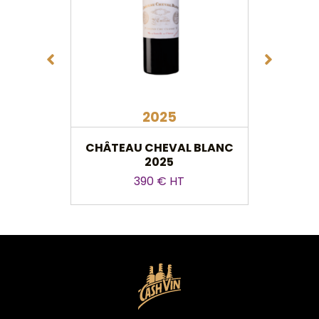
2025
CHÂTEAU CHEVAL BLANC
CH
2025
RO
390 € HT