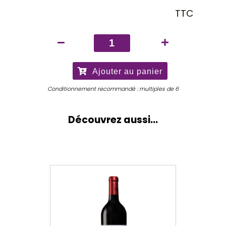
TTC
quantité
de
Château
Ajouter au panier
Angélus
2025
Conditionnement recommandé : multiples de 6
Découvrez aussi...