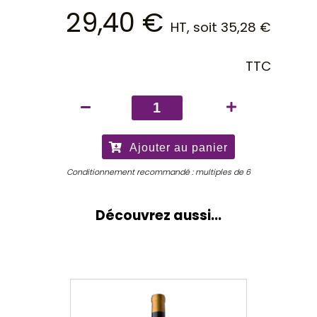
29,40
€
HT, soit
35,28
€
TTC
quantité
de
Château
Ajouter au panier
Carbonnieux
blanc
Conditionnement recommandé : multiples de 6
2025
Découvrez aussi...