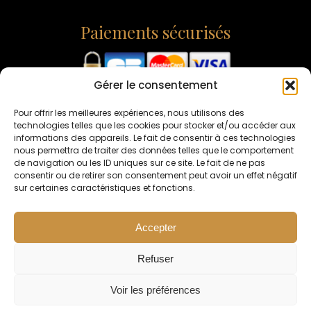
Paiements sécurisés
Gérer le consentement
L'ABUS D'ALCOOL EST DANGEREUX POUR LA SANTÉ -
CONSOMMEZ AVEC MODÉRATION
Pour offrir les meilleures expériences, nous utilisons des
technologies telles que les cookies pour stocker et/ou accéder aux
informations des appareils. Le fait de consentir à ces technologies
nous permettra de traiter des données telles que le comportement
de navigation ou les ID uniques sur ce site. Le fait de ne pas
consentir ou de retirer son consentement peut avoir un effet négatif
sur certaines caractéristiques et fonctions.
Accepter
Interdiction de vente de boissons alcooliques
aux mineurs de moins de 18 ans.
Refuser
La preuve de majorité de l'acheteur est exigée
au moment de la vente en ligne
Voir les préférences
CODE DE LA SANTE PUBLIQUE, ART. L. 3342-1 et L.