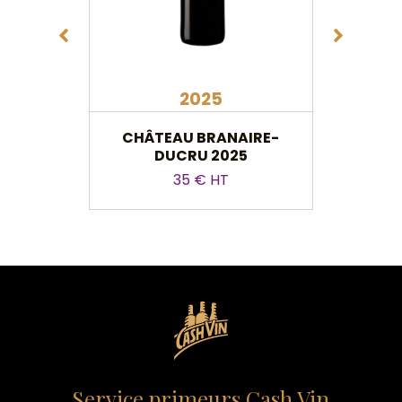
2025
CHÂTEAU BRANAIRE-
CH
DUCRU 2025
LONGU
DE
35 € HT
Service primeurs Cash Vin