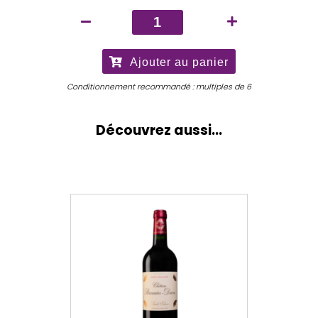
quantité
de
Château
Ajouter au panier
Ducru-
Beaucaillou
Conditionnement recommandé : multiples de 6
2025
Découvrez aussi...