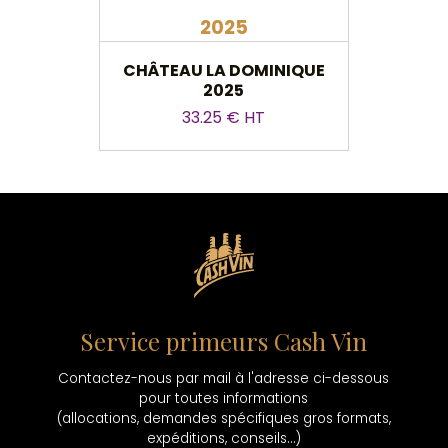
2025
CHÂTEAU LA DOMINIQUE
LE CA
2025
33.25 € HT
Service primeurs Cash Vin
Contactez-nous par mail à l'adresse ci-dessous
pour toutes informations
(allocations, demandes spécifiques gros formats,
expéditions, conseils...)