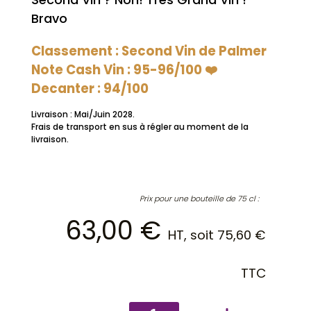
Bravo
Classement : Second Vin de Palmer
Note Cash Vin : 95-96/100 ❤️
Decanter : 94/100
Livraison : Mai/Juin 2028.
Frais de transport en sus à régler au moment de la
livraison.
Prix pour une bouteille de 75 cl :
63,00
€
HT, soit
75,60
€
TTC
quantité