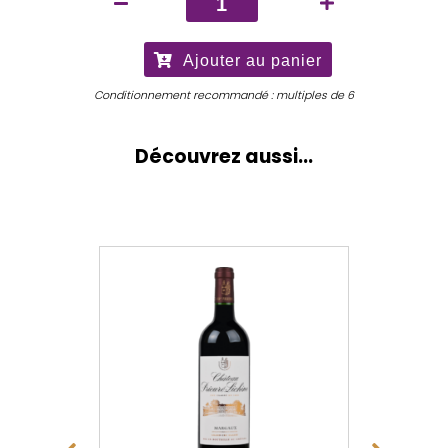
de
Alter
Ajouter au panier
Ego
de
Conditionnement recommandé : multiples de 6
Palmer
2025
Découvrez aussi...