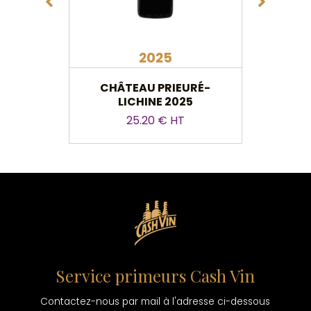
2025
CHÂTEAU PRIEURÉ-
CHÂT
LICHINE 2025
25.20 € HT
Service primeurs Cash Vin
Contactez-nous par mail à l'adresse ci-dessous