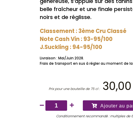
généreuse, s’appuie sur des tanin
belle fraîcheur et une finale persi
noirs et de réglisse.
Classement : 3ème Cru Classé
Note Cash Vin : 93-95/100
J.Suckling : 94-95/100
Livraison : Mai/Juin 2028.
Frais de transport en sus à régler au moment de la 
30,0
Prix pour une bouteille de 75 cl :
quantité
Ajouter au pa
de
Conditionnement recommandé : multiples de 
Château
Ferrière
2025