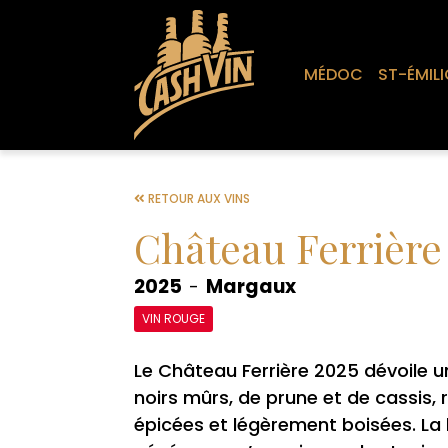
MÉDOC
ST-ÉMILI
RETOUR AUX VINS
Château Ferrière
2025
Margaux
-
VIN ROUGE
Le Château Ferrière 2025 dévoile un
noirs mûrs, de prune et de cassis, 
épicées et légèrement boisées. La