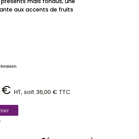
s présents mais fondus, une
stante aux accents de fruits
livraison.
0
€
HT, soit
36,00
€
TTC
nier
6