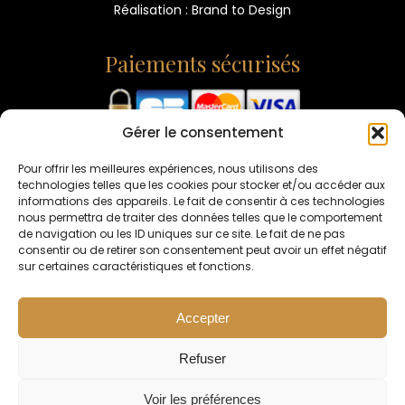
Réalisation : Brand to Design
Paiements sécurisés
Gérer le consentement
L'ABUS D'ALCOOL EST DANGEREUX POUR LA SANTÉ -
CONSOMMEZ AVEC MODÉRATION
Pour offrir les meilleures expériences, nous utilisons des
technologies telles que les cookies pour stocker et/ou accéder aux
informations des appareils. Le fait de consentir à ces technologies
nous permettra de traiter des données telles que le comportement
de navigation ou les ID uniques sur ce site. Le fait de ne pas
consentir ou de retirer son consentement peut avoir un effet négatif
sur certaines caractéristiques et fonctions.
Accepter
Interdiction de vente de boissons alcooliques
aux mineurs de moins de 18 ans.
Refuser
La preuve de majorité de l'acheteur est exigée
au moment de la vente en ligne
Voir les préférences