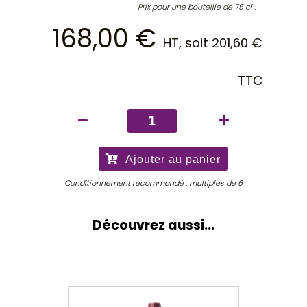
Prix pour une bouteille de 75 cl :
168,00
€
HT, soit
201,60
€
TTC
quantité
de
Château
Ajouter au panier
La
Mission
Conditionnement recommandé : multiples de 6
Haut-
Brion
Découvrez aussi...
2025