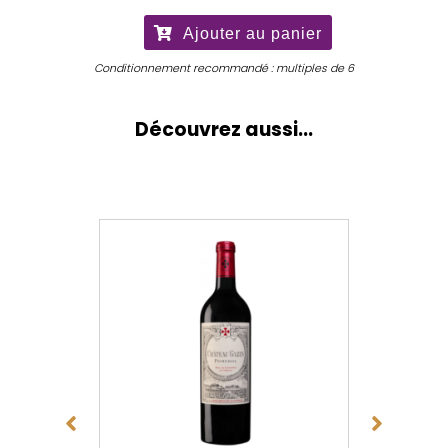
Château
Ajouter au panier
La
Pointe
Conditionnement recommandé : multiples de 6
2025
Découvrez aussi...