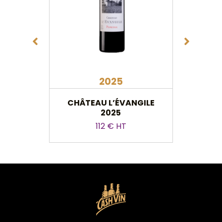
2025
CHÂTEAU L’ÉVANGILE
CHÂTE
2025
112 € HT