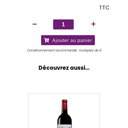
TTC
quantité
de
Château
Ajouter au panier
Nénin
2025
Conditionnement recommandé : multiples de 6
Découvrez aussi...