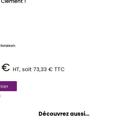
e Clément !
livraison.
1
€
HT, soit
73,33
€
TTC
nier
6
Découvrez aussi...