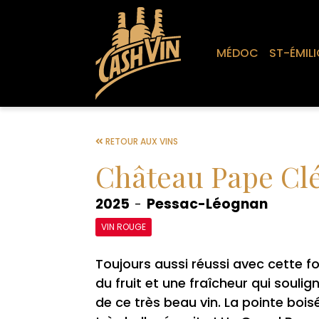
MÉDOC
ST-ÉMILI
RETOUR AUX VINS
Château Pape Cl
2025
Pessac-Léognan
-
VIN ROUGE
Toujours aussi réussi avec cette f
du fruit et une fraîcheur qui soulig
de ce très beau vin. La pointe bois