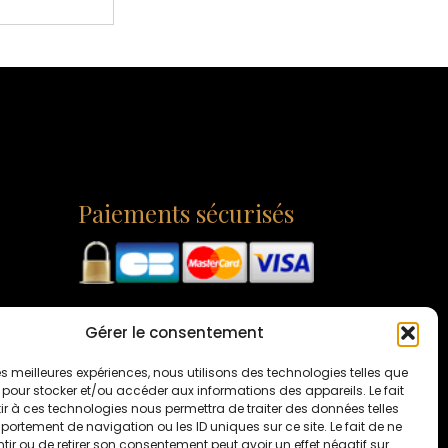
Paiements sécurisés
Gérer le consentement
 les meilleures expériences, nous utilisons des technologies telles que
 pour stocker et/ou accéder aux informations des appareils. Le fait
r à ces technologies nous permettra de traiter des données telles
ortement de navigation ou les ID uniques sur ce site. Le fait de ne
ir ou de retirer son consentement peut avoir un effet négatif sur