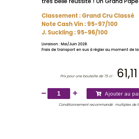
très belle réussite ! Un Grand Pap
Classement : Grand Cru Classé
Note Cash Vin : 95-97/100
J. Suckling : 95-96/100
Livraison : Mai/Juin 2028.
Frais de transport en sus à régler au moment de la 
61,1
Prix pour une bouteille de 75 cl :
quantité
Ajouter au pa
de
Conditionnement recommandé : multiples de 
Château
Pape
Clément
2025