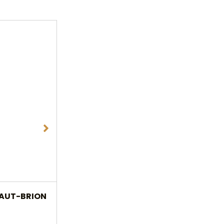
2025
HAUT-BRION
CHÂTEAU HAUT-BAILLY 2025
74 € HT