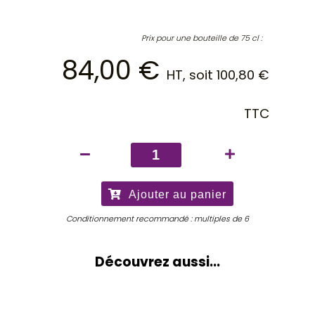
Prix pour une bouteille de 75 cl :
84,00
€
HT, soit
100,80
€
TTC
quantité
de
Château
Ajouter au panier
Troplong
Mondot
Conditionnement recommandé : multiples de 6
2025
Découvrez aussi...