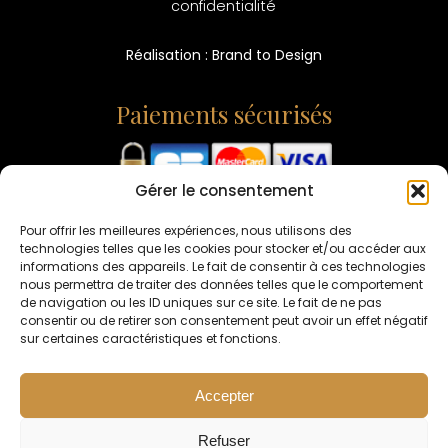
confidentialité
Réalisation : Brand to Design
Paiements sécurisés
Gérer le consentement
L'ABUS D'ALCOOL EST DANGEREUX POUR LA SANTÉ -
CONSOMMEZ AVEC MODÉRATION
Pour offrir les meilleures expériences, nous utilisons des
technologies telles que les cookies pour stocker et/ou accéder aux
informations des appareils. Le fait de consentir à ces technologies
nous permettra de traiter des données telles que le comportement
de navigation ou les ID uniques sur ce site. Le fait de ne pas
consentir ou de retirer son consentement peut avoir un effet négatif
sur certaines caractéristiques et fonctions.
Accepter
Interdiction de vente de boissons alcooliques
aux mineurs de moins de 18 ans.
Refuser